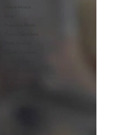
Nueva Música
Giras
Proyectos Merlín
Puerto Candelaria
Maite Hontelé
Babalú Quinteto
Chelo La Cabra
Juancho Valencia
Colectivo Colombia
Aguaelulo Trío
Formación Merlín
26 años cambiando
el mundo con música