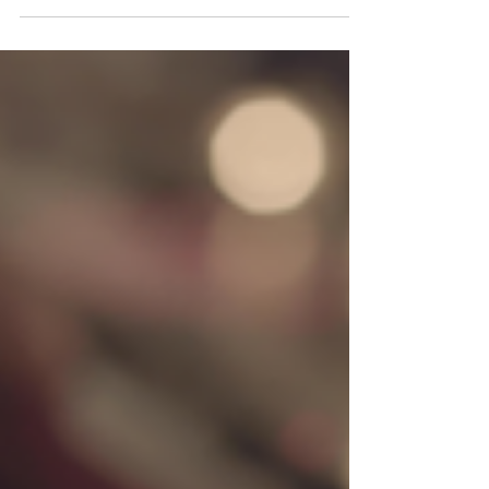
con Carlos Vives, quien contó las
motivaciones detrás de su libro Cumbiana
en el Hay Festival