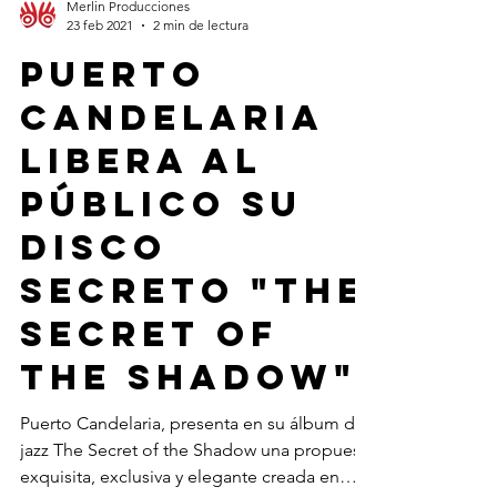
Merlin Producciones
23 feb 2021
2 min de lectura
Puerto
Candelaria
libera al
público su
disco
secreto "The
Secret of
The Shadow"
Puerto Candelaria, presenta en su álbum de
jazz The Secret of the Shadow una propuesta