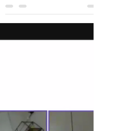
exquisita, exclusiva y elegante creada en
cuarentena