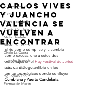
Carlos Vives
Nueva Música
y Juancho
Giras
Valencia se
Proyectos Merlín
Puerto Candelaria
vuelven a
Maite Hontelé
encontrar
Babalú Quinteto
El río como cómplice y la cumbia 
Chelo La Cabra
como excusa, une a estos dos 
Juancho Valencia
personajes en el 
Hay Festival de Jericó
, 
para un diálogo anfibio en los 
Colectivo Colombia
territorios mágicos donde confluyen 
Aguaelulo Trío
Cumbiana y Puerto Candelaria. 
26 años cambiando
Formación Merlín
el mundo con música