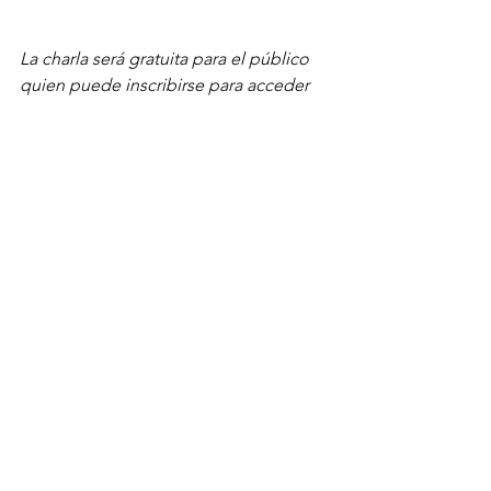
La charla será gratuita para el público 
quien puede inscribirse para acceder 
vía zoom en este enlace: 
https://bit.ly/3it2Sn5
juancho valencia
merlin producciones
hay festival
carlos vives
cumbiana
cumbia
Proyectos Merlín
Juancho Valencia
Ver todo
Entradas recientes