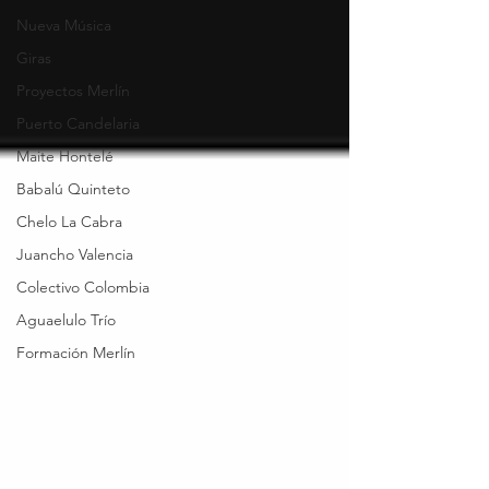
Nueva Música
Giras
Proyectos Merlín
Puerto Candelaria
Maite Hontelé
Babalú Quinteto
Chelo La Cabra
Juancho Valencia
Colectivo Colombia
Aguaelulo Trío
Formación Merlín
26 años cambiando
el mundo con música