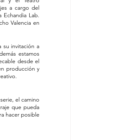
l y el Teatro 
es a cargo del 
 Echandia Lab. 
ho Valencia en 
su invitación a 
además estamos 
ecable desde el 
en producción y 
eativo. 
erie, el camino 
raje que pueda 
ra hacer posible 