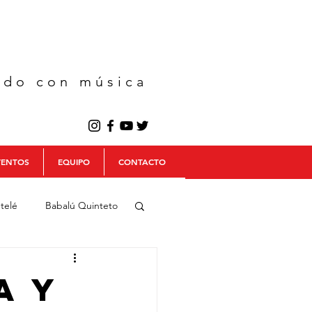
ndo con música
VENTOS
EQUIPO
CONTACTO
telé
Babalú Quinteto
ín
a y