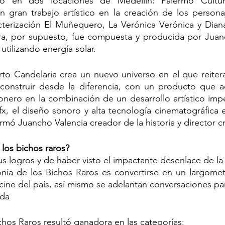
zó en dos locaciones de Medellín: Palermo Cultura
 gran trabajo artístico en la creación de los personaj
cterización El Muñequero, La Verónica Verónica y Diana
a, por supuesto, fue compuesta y producida por Juanc
tilizando energía solar. 
to Candelaria crea un nuevo universo en el que reitera 
y construir desde la diferencia, con un producto que 
onero en la combinación de un desarrollo artístico imp
 fx, el diseño sonoro y alta tecnología cinematográfica 
rmó Juancho Valencia creador de la historia y director cr
 los bichos raros?
 logros y de haber visto el impactante desenlace de la s
onía de los Bichos Raros es convertirse en un largomet
 cine del país, así mismo se adelantan conversaciones pa
ada
ichos Raros resultó ganadora en las categorías: 