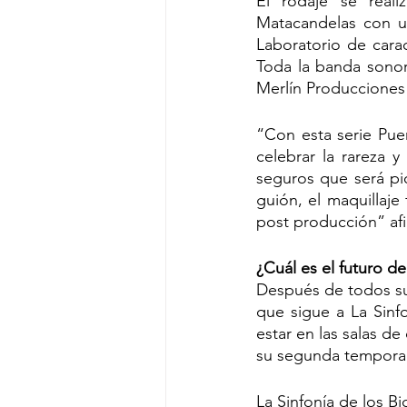
El rodaje se reali
Matacandelas con un
Laboratorio de cara
Toda la banda sonor
Merlín Producciones u
“Con esta serie Puer
celebrar la rareza 
seguros que será pi
guión, el maquillaje
post producción” afi
¿Cuál es el futuro de
Después de todos sus
que sigue a La Sinf
estar en las salas de
su segunda tempor
La Sinfonía de los B