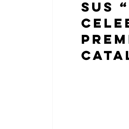
sus 
cele
Prem
Cata