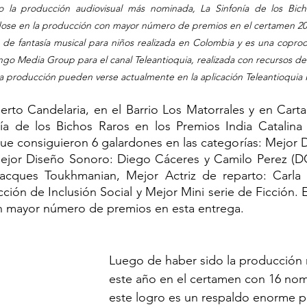
 la producción audiovisual más nominada, La Sinfonía de los Bicho
endose en la producción con mayor número de premios en el certamen 20
a de fantasía musical para niños realizada en Colombia y es una coprod
go Media Group para el canal Teleantioquia, realizada con recursos d
ta producción pueden verse actualmente en la aplicación Teleantioquia 
erto Candelaria, en el Barrio Los Matorrales y en Cartag
nía de los Bichos Raros en los Premios India Catalina 
que consiguieron 6 galardones en las categorías: Mejor Di
ejor Diseño Sonoro: Diego Cáceres y Camilo Perez (DC
acques Toukhmanian, Mejor Actriz de reparto: Carla 
ión de Inclusión Social y Mejor Mini serie de Ficción. E
n mayor número de premios en esta entrega.
Luego de haber sido la producción
este año en el certamen con 16 nom
este logro es un respaldo enorme pa