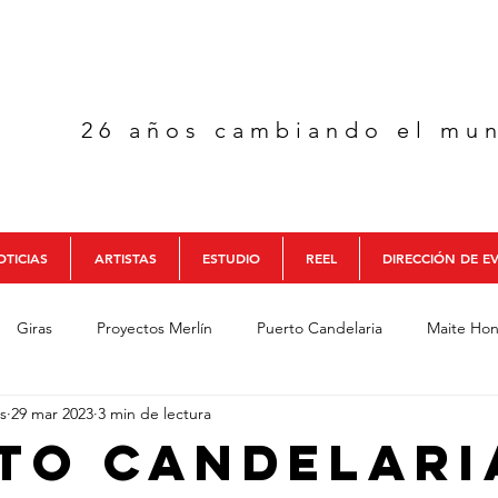
26 años cambiando el mu
TICIAS
ARTISTAS
ESTUDIO
REEL
DIRECCIÓN DE E
Giras
Proyectos Merlín
Puerto Candelaria
Maite Hon
s
29 mar 2023
3 min de lectura
cia
Colectivo Colombia
Aguaelulo Trío
Formación Merl
to Candelari