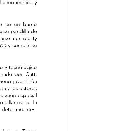
atinoamérica y 
e en un barrio 
su pandilla de 
se a un reality 
apo
 y cumplir su 
o y tecnológico 
rmado por Catt, 
eno juvenil Kei 
a y los actores 
pación especial 
villanos de la 
determinantes, 