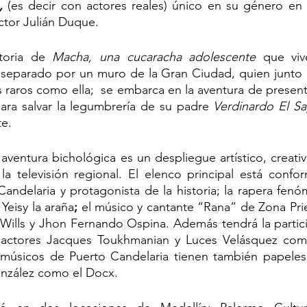
, 
(es decir con actores reales)
único en su género en L
ctor Julián Duque. 
toria de
 Macha, una cucaracha adolescente 
que viv
separado por un muro de la Gran Ciudad, quien junto a 
 raros como ella;  se embarca en la aventura de presentar
a salvar la legumbrería de su padre 
Verdinardo El S
e. 
 aventura bichológica es un despliegue artístico, creativ
la televisión regional. El elenco principal está confo
andelaria y protagonista de la historia; la rapera fenóm
Yeisy la araña
;
 el músico y cantante “Rana” de Zona Priet
a Wills y Jhon Fernando Ospina. Además tendrá la partici
actores Jacques Toukhmanian y Luces Velásquez como 
 músicos de Puerto Candelaria tienen también papeles 
nzález como el Docx.