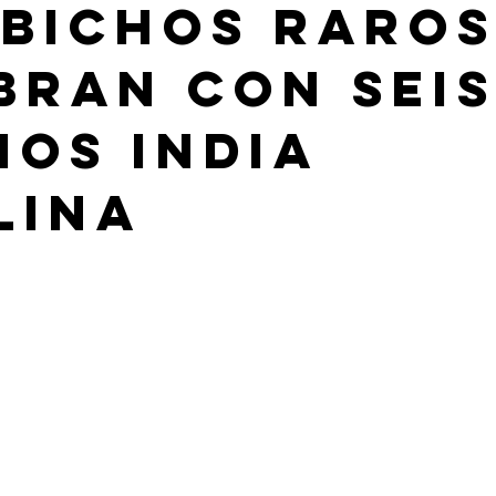
“bichos raros
bran con sei
ios India
lina