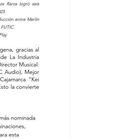
s Raros logró seis 
23.  
ucción entre Merlín 
e FUTIC.
Play
ena, gracias al 
de La Industria 
rector Musical: 
 Audio), Mejor 
Cajamarca “Kei 
sto la convierte 
 más nominada 
inaciones, 
ra esta 