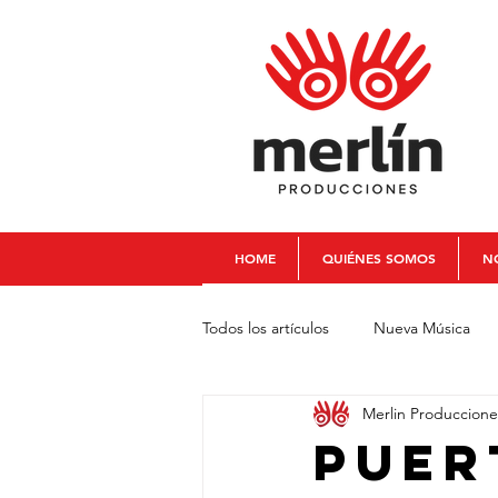
HOME
QUIÉNES SOMOS
NO
Todos los artículos
Nueva Música
Merlin Produccione
Chelo La Cabra
Juancho Valen
Puer