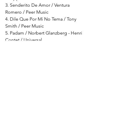
3. Senderito De Amor / Ventura 
Romero / Peer Music
4. Dile Que Por Mí No Tema / Tony 
Smith / Peer Music
5. Padam / Norbert Glanzberg - Henri 
Contet / Universal
6. Can`t Take My Eyes Off Of You / Bob 
Crewe - Bob Gaudio / Sony /ATV Music
7. Mi Corazón / Jose Luis Armentero - 
Pablo Herrero / Universal
Nueva Música
Puerto Candelaria
Ver todo
Entradas recientes