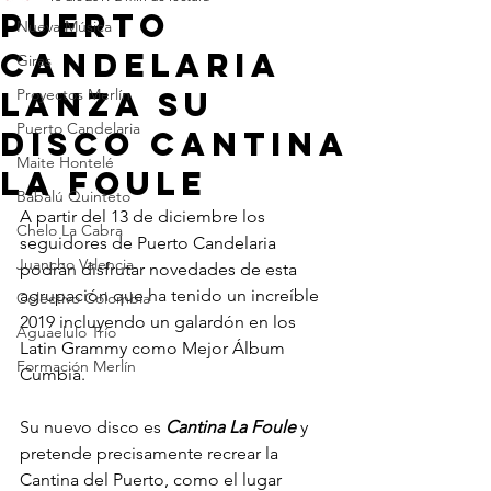
Puerto
Nueva Música
Candelaria
Giras
lanza su
Proyectos Merlín
Puerto Candelaria
disco Cantina
Maite Hontelé
La Foule
Babalú Quinteto
A partir del 13 de diciembre los 
Chelo La Cabra
seguidores de Puerto Candelaria 
Juancho Valencia
podrán disfrutar novedades de esta 
agrupación que ha tenido un increíble 
Colectivo Colombia
2019 incluyendo un galardón en los 
Aguaelulo Trío
Latin Grammy como Mejor Álbum 
26 años cambiando
Formación Merlín
Cumbia.
el mundo con música
Su nuevo disco es 
Cantina La Foule 
y 
pretende precisamente recrear la 
Cantina del Puerto, como el lugar 