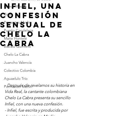
Infiel, una
Nueva Música
confesión
Giras
sensual de
Proyectos Merlín
Puerto Candelaria
Chelo La
Maite Hontelé
Cabra
Babalú Quinteto
Chelo La Cabra
Juancho Valencia
Colectivo Colombia
Aguaelulo Trío
26 años cambiando
- Después de revelarnos su historia en 
Formación Merlín
el mundo con música
Vida Real, la cantante colombiana 
Chelo La Cabra presenta su sencillo 
Infiel, con una nueva confesión.
- Infiel, fue escrita y producida por 