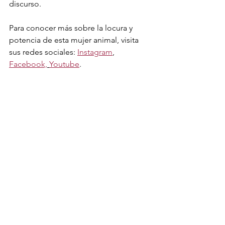
discurso.
Para conocer más sobre la locura y 
potencia de esta mujer animal, visita 
sus redes sociales: 
Instagram
, 
Facebook,
Youtube
.
Para escuchar Infiel puedes hacer 
click 
aquí
juancho valencia
merlin producciones
chelo la cabra
vida real
infiel
Nueva Música
Chelo La Cabra
Ver todo