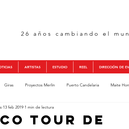
26 años cambiando el mu
TICIAS
ARTISTAS
ESTUDIO
REEL
DIRECCIÓN DE E
Giras
Proyectos Merlín
Puerto Candelaria
Maite Hon
s
13 feb 2019
1 min de lectura
cia
Colectivo Colombia
Aguaelulo Trío
Formación Merl
ico Tour de