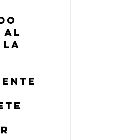
do 
 al 
 la 
 
iente
 
te 
 
r 