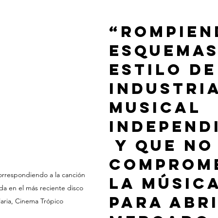
“Rompien
esquemas
estilo de
industria
musical 
independ
 y que no
comprome
correspondiendo a la canción 
la música
a en el más reciente disco 
para abri
aria, Cinema Trópico