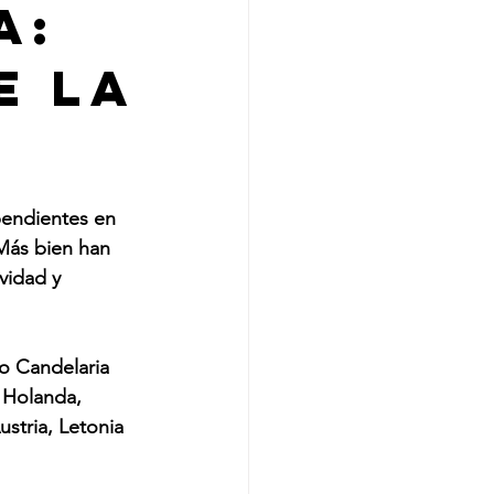
a:
e la
pendientes en 
Más bien han 
vidad y 
o Candelaria 
 Holanda, 
ustria, Letonia 