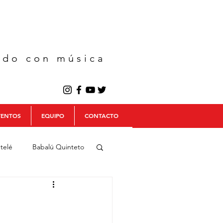
ndo con música
VENTOS
EQUIPO
CONTACTO
telé
Babalú Quinteto
ín