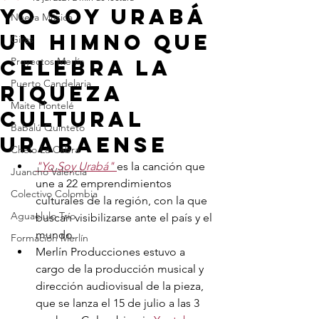
Yo Soy Urabá
Nueva Música
un himno que
Giras
celebra la
Proyectos Merlín
Puerto Candelaria
riqueza
Maite Hontelé
cultural
Babalú Quinteto
urabaense
Chelo La Cabra
"Yo Soy Urabá" 
es la canción que 
Juancho Valencia
une a 22 emprendimientos 
Colectivo Colombia
culturales de la región, con la que 
Aguaelulo Trío
buscan visibilizarse ante el país y el 
26 años cambiando
mundo.
Formación Merlín
el mundo con música
Merlín Producciones estuvo a 
cargo de la producción musical y 
dirección audiovisual de la pieza, 
que se lanza el 15 de julio a las 3 