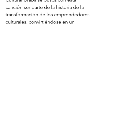
canción ser parte de la historia de la 
transformación de los emprendedores 
culturales, convirtiéndose en un 
producto que ayude a proyectarlos y 
darlos a conocer.  
Mira 
aquí 
el videoclip de "Yo Soy 
Urabá"