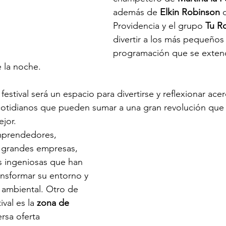
además de 
Elkin Robinson
 
Providencia y el grupo 
Tu R
divertir a los más pequeños 
programación que se extend
e la noche.
 festival será un espacio para divertirse y reflexionar acer
tidianos que pueden sumar a una gran revolución que 
jor. 
mprendedores, 
y grandes empresas, 
s ingeniosas que han 
ansformar su entorno y 
 ambiental. Otro de 
ival es la 
zona de 
rsa oferta 