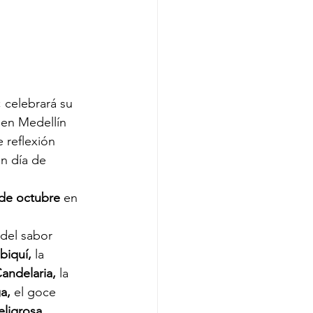
á
 celebrará su 
 en Medellín 
 reflexión 
n día de 
de octubre
 en 
 del sabor 
biquí,
 la 
andelaria,
 la 
a,
 el goce 
eligrosa
, 