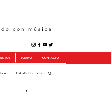
ndo con música
VENTOS
EQUIPO
CONTACTO
telé
Babalú Quinteto
ín