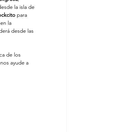
desde la isla de 
ockcito
 para 
en la 
erá desde las 
ca de los 
nos ayude a 