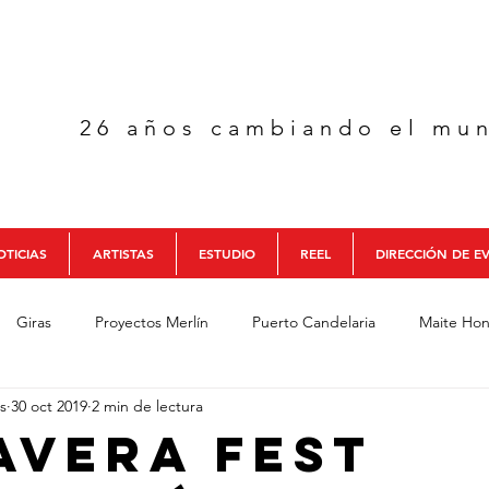
26 años cambiando el mu
TICIAS
ARTISTAS
ESTUDIO
REEL
DIRECCIÓN DE E
Giras
Proyectos Merlín
Puerto Candelaria
Maite Hon
s
30 oct 2019
2 min de lectura
cia
Colectivo Colombia
Aguaelulo Trío
Formación Merl
avera Fest