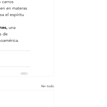
o carros 
ten en materas 
sa el espíritu 
nes,
 una 
s de 
noamérica.
Ver todo