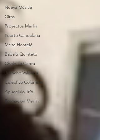
Nueva Música
Giras
Proyectos Merlín
Puerto Candelaria
Maite Hontelé
Babalú Quinteto
Chelo La Cabra
Juancho Valencia
Colectivo Colombia
Aguaelulo Trío
Formación Merlín
26 años cambiando
el mundo con música