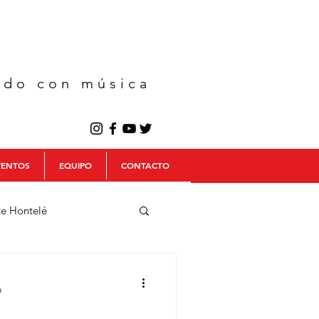
ndo con música
VENTOS
EQUIPO
CONTACTO
te Hontelé
ulo Trío
a