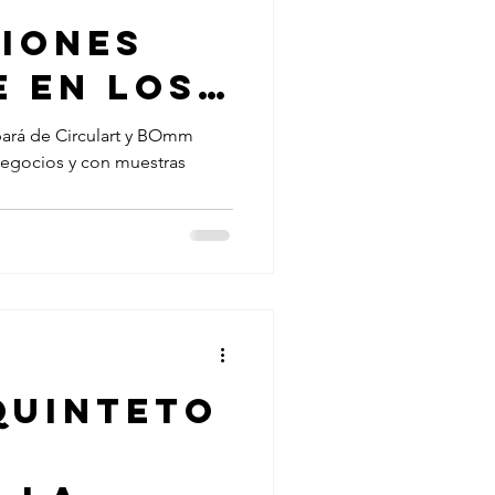
iones
e en los
os
pará de Circulart y BOmm
negocios y con muestras
es BOmm
lart
Quinteto
u