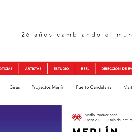
26 años cambiando el mu
TICIAS
ARTISTAS
ESTUDIO
REEL
DIRECCIÓN DE E
Giras
Proyectos Merlín
Puerto Candelaria
Mai
Cabra
Juancho Valencia
Colectivo Colombia
Aguael
Merlin Producciones
8 sept 2021
2 min de lectur
Merlín