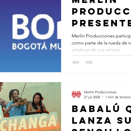
Producc
present
mercad
Merlín Producciones partici
como parte de la rueda de 
musical
artísticas de sus artistas
y Circu
Merlin Producciones
27 jul 2020
1 min de lectura
Babalú 
lanza s