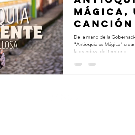
mágica,
canción
invita a
De la mano de la Gobernación
"Antioquia es Mágica" crea
territo
la grandeza del territorio
© 2024 Merlín Producciones
Conoce nuestra política de tratamiento de datos personales