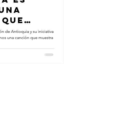
 una
 que
 este
 de Antioquia y su iniciativa
mos una canción que muestra
rio