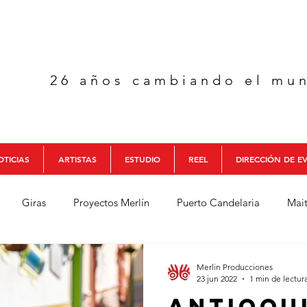
26 años cambiando el mu
TICIAS
ARTISTAS
ESTUDIO
REEL
DIRECCIÓN DE E
Giras
Proyectos Merlín
Puerto Candelaria
Mai
Cabra
Juancho Valencia
Colectivo Colombia
Aguael
Merlin Producciones
23 jun 2022
1 min de lectur
Antioqu