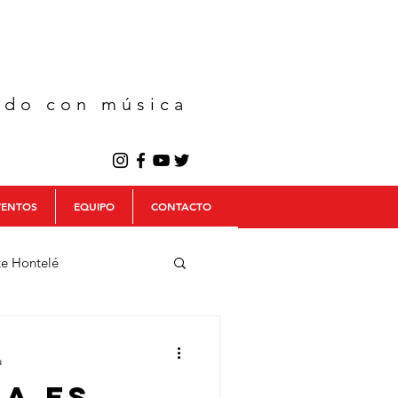
ndo con música
VENTOS
EQUIPO
CONTACTO
te Hontelé
ulo Trío
a
ia es