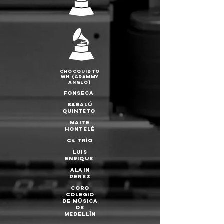
Chocquibto
wn (Grammy
Anglo)
Fonseca
Babalú
Quinteto
Maite
Hontelé
C4 Trío
Luis
Enrique
ALAIN
PEREZ
Coro
Colegio
de Música
de
Medellín