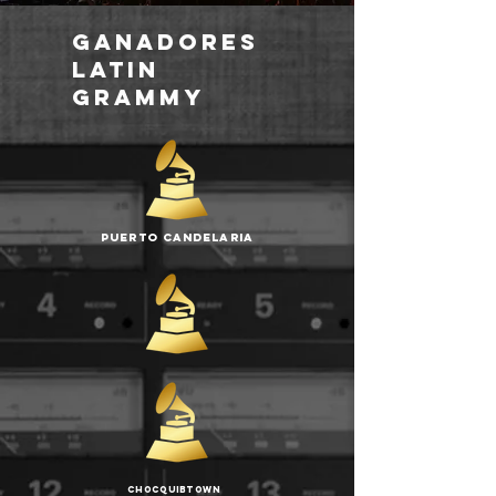
ganadores
latin
grammy
Puerto Candelaria
26 años cambiando
el mundo con música
Chocquibtown