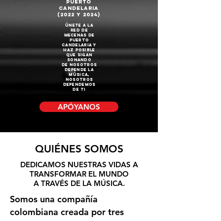
Puerto
candelaria
(2022 y 2024)
únete a la
red de
mecenas de
puerto
candelaria y
haz posible
que sigan
sonando
DE NOSOTROS
DEPENDE LA
MÚSICA,
NOSOTROS
DEPENDEMOS
DE TI
APÓYANOS
QUIÉNES SOMOS
DEDICAMOS NUESTRAS VIDAS A
TRANSFORMAR EL MUNDO
A TRAVÉS DE LA MÚSICA.
Somos una compañía
colombiana creada por tres