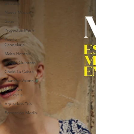
artículos
Nueva Música
Giras
Proyectos Merlín
Puerto
Candelaria
Maite Hontelé
Babalú Quinteto
Chelo La Cabra
Juancho Valencia
Colectivo
Colombia
26 años cambiando
el mundo con música
Aguaelulo Trío
Formación Merlín